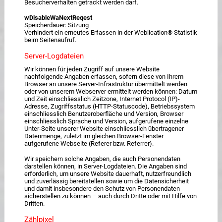
Besucherverhalten getrackt werden darf.
wDisableWaNextReqest
Speicherdauer: Sitzung
Verhindert ein erneutes Erfassen in der Weblication® Statistik
beim Seitenaufruf.
Server-Logdateien
Wir können für jeden Zugriff auf unsere Website
nachfolgende Angaben erfassen, sofern diese von Ihrem
Browser an unsere Server-Infrastruktur übermittelt werden
oder von unserem Webserver ermittelt werden können: Datum
und Zeit einschliesslich Zeitzone, Internet Protocol (IP)-
Adresse, Zugriffsstatus (HTTP-Statuscode), Betriebssystem
einschliesslich Benutzeroberfläche und Version, Browser
einschliesslich Sprache und Version, aufgerufene einzelne
Unter-Seite unserer Website einschliesslich übertragener
Datenmenge, zuletzt im gleichen Browser-Fenster
aufgerufene Webseite (Referer bzw. Referrer).
Wir speichern solche Angaben, die auch Personendaten
darstellen können, in Server-Logdateien. Die Angaben sind
erforderlich, um unsere Website dauerhaft, nutzerfreundlich
und zuverlässig bereitstellen sowie um die Datensicherheit
und damit insbesondere den Schutz von Personendaten
sicherstellen zu können – auch durch Dritte oder mit Hilfe von
Dritten.
Zählpixel