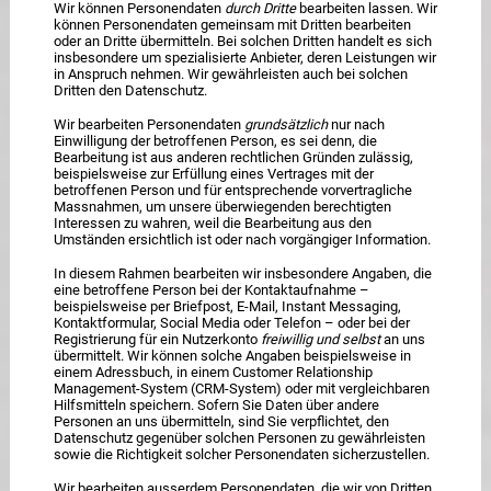
Wir können Personendaten
durch Dritte
bearbeiten lassen. Wir
können Personendaten gemeinsam mit Dritten bearbeiten
oder an Dritte übermitteln. Bei solchen Dritten handelt es sich
insbesondere um spezialisierte Anbieter, deren Leistungen wir
in Anspruch nehmen. Wir gewährleisten auch bei solchen
Dritten den Datenschutz.
Wir bearbeiten Personendaten
grundsätzlich
nur nach
Einwilligung der betroffenen Person, es sei denn, die
Bearbeitung ist aus anderen rechtlichen Gründen zulässig,
beispielsweise zur Erfüllung eines Vertrages mit der
betroffenen Person und für entsprechende vorvertragliche
Massnahmen, um unsere überwiegenden berechtigten
Interessen zu wahren, weil die Bearbeitung aus den
Umständen ersichtlich ist oder nach vorgängiger Information.
In diesem Rahmen bearbeiten wir insbesondere Angaben, die
eine betroffene Person bei der Kontaktaufnahme –
beispielsweise per Briefpost, E-Mail, Instant Messaging,
Kontaktformular, Social Media oder Telefon – oder bei der
Registrierung für ein Nutzerkonto
freiwillig und selbst
an uns
übermittelt. Wir können solche Angaben beispielsweise in
einem Adressbuch, in einem Customer Relationship
Management-System (CRM-System) oder mit vergleichbaren
Hilfsmitteln speichern. Sofern Sie Daten über andere
Personen an uns übermitteln, sind Sie verpflichtet, den
Datenschutz gegenüber solchen Personen zu gewährleisten
sowie die Richtigkeit solcher Personendaten sicherzustellen.
Wir bearbeiten ausserdem Personendaten, die wir von Dritten